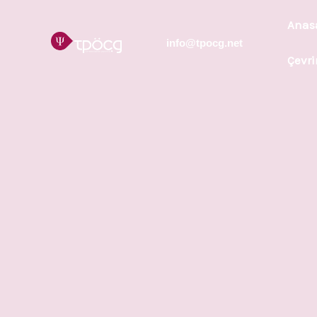
Anas
info@tpocg.net
Çevri