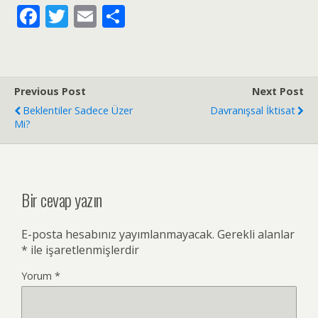
F
T
E
S
ac
w
m
h
e
itt
ai
ar
b
er
l
e
Previous Post
Next Post
o
Beklentiler Sadece Üzer
Davranışsal İktisat
o
Mi?
k
Bir cevap yazın
E-posta hesabınız yayımlanmayacak.
Gerekli alanlar
*
ile işaretlenmişlerdir
Yorum
*